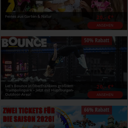
Feines aus Garten & Natur
20,- €*
ANSEHEN
50% Rabatt
Let's Bounce in Oberfrankens größtem
20,- €*
Trampolinpark – Jetzt mit Hüpfburgen-
Outdoor-Area!
ANSEHEN
66% Rabatt