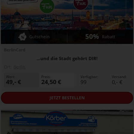
50%
Gutschein
Rabatt
BerlinCard
…und die Stadt gehört DIR!
Ort:
Berlin
Wert:
Preis:
Verfügbar:
Versand:
49,- €
24,50 €
99
0,- €
JETZT
BESTELLEN