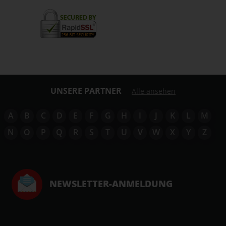
UNSERE PARTNER
Alle ansehen
A
B
C
D
E
F
G
H
I
J
K
L
M
N
O
P
Q
R
S
T
U
V
W
X
Y
Z
NEWSLETTER-ANMELDUNG