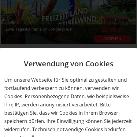
Zwei Tageskarten zum Sonderpreis!
32,50 €*
ANSEHEN
50% Rabatt
Verwendung von Cookies
Um unsere Webseite für Sie optimal zu gestalten und
fortlaufend verbessern zu können, verwenden wir
Cookies. Personenbezogene Daten, wie beispielsweise
60 Minuten Jumping zum halben Preis!
8,45 €*
Ihre IP, werden anonymisiert verarbeitet. Bitte
bestätigen Sie, dass wir Cookies in Ihrem Browser
ANSEHEN
speichern dürfen. Ihre Einwilligung können Sie jederzeit
50% Rabatt
widerrufen. Technisch notwendige Cookies bedürfen