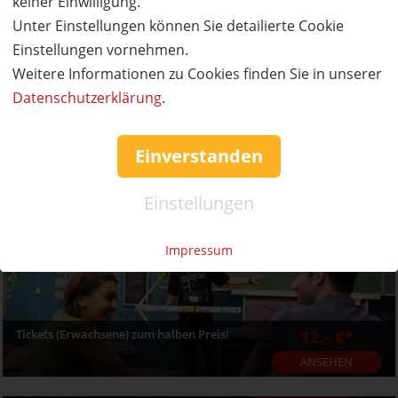
keiner Einwilligung.
Unter Einstellungen können Sie detailierte Cookie
Einstellungen vornehmen.
Weitere Informationen zu Cookies finden Sie in unserer
Datenschutzerklärung
.
2 Monate Kieser Training zum halben Preis!
75,- €*
ANSEHEN
Einverstanden
50% Rabatt
Einstellungen
Impressum
Tickets (Erwachsene) zum halben Preis!
12,- €*
ANSEHEN