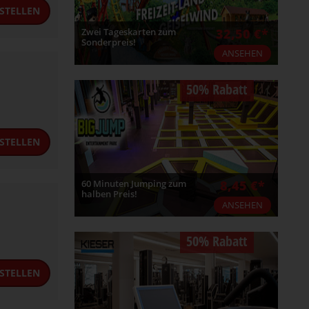
STELLEN
Zwei Tageskarten zum
32,50 €*
Sonderpreis!
ANSEHEN
50% Rabatt
STELLEN
60 Minuten Jumping zum
8,45 €*
halben Preis!
ANSEHEN
50% Rabatt
STELLEN