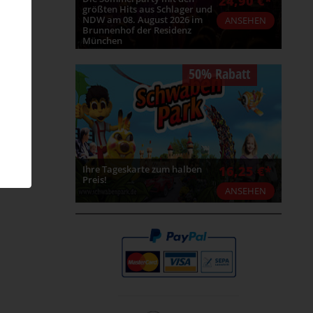
24,90 €*
größten Hits aus Schlager und
NDW am 08. August 2026 im
ANSEHEN
Brunnenhof der Residenz
München
50% Rabatt
Ihre Tageskarte zum halben
16,25 €*
Preis!
ANSEHEN