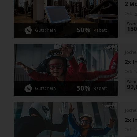
2 Mo
Ort:
Wert:
150
50%
Gutschein
Rabatt
Joche
2x I
Ort:
T
Wert:
99,
50%
Gutschein
Rabatt
Joche
2x I
Ort:
T