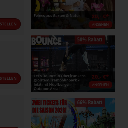
Feines aus Garten & Natur
20,- €*
STELLEN
ANSEHEN
50% Rabatt
Let's Bounce in Oberfrankens
20,- €*
STELLEN
größtem Trampolinpark –
Jetzt mit Hüpfburgen-
ANSEHEN
Outdoor-Area!
66% Rabatt