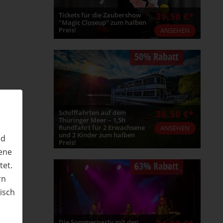
Tickets für die Zaubershow
39,50 €*
"Magic Closeup" zum halben
Preis!
ANSEHEN
50% Rabatt
Schifffahrten auf dem
36,50 €*
Thüringer Meer – 1,5h
Rundfahrt für 2 Erwachsene
ANSEHEN
und 2 Kinder zum halben
nd
Preis!
ene
63% Rabatt
tet.
rn
nisch
n
Die Sommerparty mit den