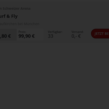
n Schweizer Arena
urf & Fly
aufkirchen bei München
Preis:
Verfügbar:
Versand:
JETZT
BE
,80 €
99,90 €
33
0,- €