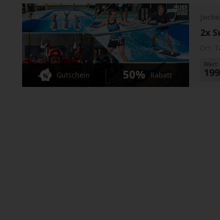
Joche
2x S
Ort:
T
Wert:
199
50%
Gutschein
Rabatt