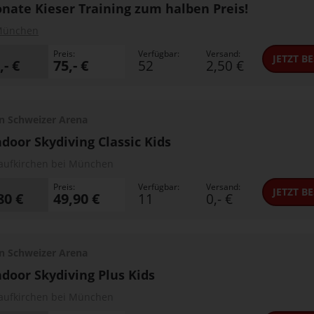
nate Kieser Training zum halben Preis!
München
Preis:
Verfügbar:
Versand:
JETZT
BE
,- €
75,- €
52
2,50 €
n Schweizer Arena
ndoor Skydiving Classic Kids
aufkirchen bei München
Preis:
Verfügbar:
Versand:
JETZT
BE
80 €
49,90 €
11
0,- €
n Schweizer Arena
ndoor Skydiving Plus Kids
aufkirchen bei München