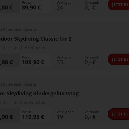
Preis:
Verfügbar:
Versand:
JETZT
BE
,80 €
89,90 €
24
0,- €
n Schweizer Arena
ndoor Skydiving Classic für 2
aufkirchen bei München
Preis:
Verfügbar:
Versand:
JETZT
BE
,80 €
109,90 €
33
0,- €
n Schweizer Arena
or Skydiving Kindergeburtstag
aufkirchen bei München
Preis:
Verfügbar:
Versand:
JETZT
BE
,90 €
119,95 €
19
0,- €