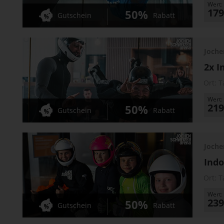
Wert:
179
50%
Gutschein
Rabatt
Joche
2x I
Ort:
T
Wert:
219
50%
Gutschein
Rabatt
Joche
Indo
Ort:
T
Wert:
239
50%
Gutschein
Rabatt