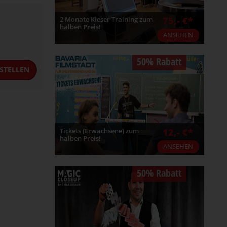
2 Monate Kieser Training zum
75,- €*
halben Preis!
ANSEHEN
50% Rabatt
STELLEN
Tickets (Erwachsene) zum
12,- €*
halben Preis!
ANSEHEN
50% Rabatt