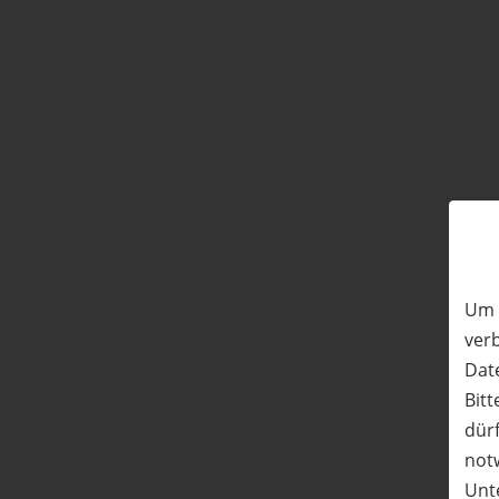
Um 
ver
Date
Bitt
dürf
not
Unte