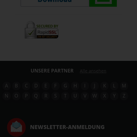
UNSERE PARTNER
Alle ansehen
A
B
C
D
E
F
G
H
I
J
K
L
M
N
O
P
Q
R
S
T
U
V
W
X
Y
Z
NEWSLETTER-ANMELDUNG