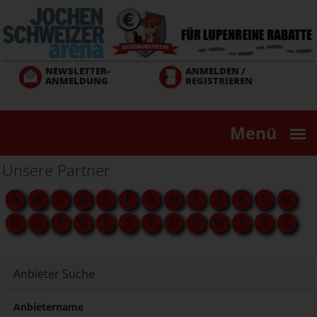
Direkt
zum
Inhalt
NEWSLETTER-
ANMELDEN /
ANMELDUNG
REGISTRIEREN
Menü
Unsere Partner
A
B
C
D
E
F
G
H
I
J
K
L
M
N
O
P
Q
R
S
T
U
V
W
X
Y
Z
Anbieter Suche
Anbietername