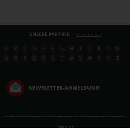
UNSERE PARTNER
Alle ansehen
A
B
C
D
E
F
G
H
I
J
K
L
M
N
O
P
Q
R
S
T
U
V
W
X
Y
Z
NEWSLETTER-ANMELDUNG
SERVICE