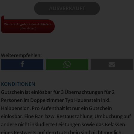
AUSVERKAUFT
• Alle Gutscheine und Tickets nur solange der Vorrat reicht!
Weitere Angebote des Anbieters
(Hier klicken)
• Pro Haushalt kann maximal 1 Gutschein bestellt werden
• Versand erfolgt per Post
Weiterempfehlen:
KONDITIONEN
Gutschein ist einlösbar für 3 Übernachtungen für 2
Personen im Doppelzimmer Typ Hauenstein inkl.
Halbpension. Pro Aufenthalt ist nur ein Gutschein
einlösbar. Eine Bar- bzw. Restauszahlung, Umbuchung auf
andere nicht inkludierte Leistungen sowie das Belassen
eines Restwerts auf dem Gutschein sind nicht möglich.