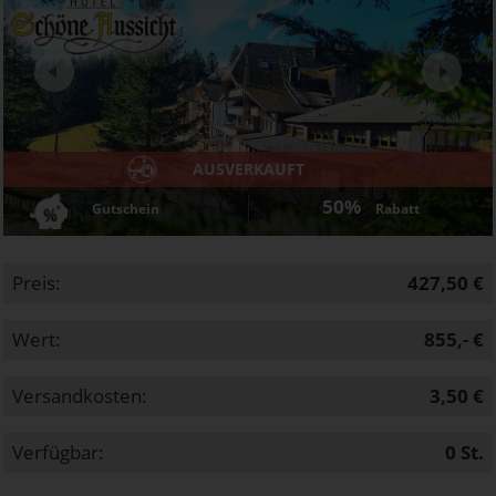
Next
AUSVERKAUFT
50%
Gutschein
Rabatt
Preis:
427,50 €
Wert:
855,- €
Versandkosten:
3,50 €
Verfügbar:
0
St.