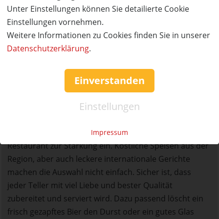
von Axel Duffner dann das Anwesen zum Restaurant
Unter Einstellungen können Sie detailierte Cookie
und bot erste Gästezimmer an. Mitte der 1980er Jahre
Einstellungen vornehmen.
kam ein Schwimmbad mit Sauna hinzu. Zur
Weitere Informationen zu Cookies finden Sie in unserer
Jahrtausendwende entstand das Gästehaus mit
Datenschutzerklärung
.
weiteren Zimmern. Bereits damals stand fest, dass Axel
den Familienbetrieb übernehmen und somit die
Einverstanden
traditionelle Gastfreundschaft fortführen wird. Heute
hat das Hotel 98 Betten und fast 40 Angestellte, die sich
Einstellungen
um das Wohl der Gäste kümmern.
Spätestens nach der ersten Wanderung lädt das
Impressum
Restaurant zur Stärkung ein. Köstliche Speisen aus der
Region, aber auch leckere internationale Gerichte
machen die Auswahl nicht einfach. Sicher ist, dass
jeder Teller mit viel Liebe und bester Qualität
zubereitet und serviert wird. Dazu passend löscht ein
frisch gezapftes Bier den Durst oder ein gutes Glas