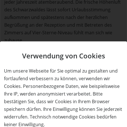
jeder Jahreszeit atemberaubend. Die frische Höhenluft
des Schwarzwaldes lässt sofort Urlaubsstimmung
aufkommen und spätestens nach der herzlichen
Begrüßung an der Rezeption und mit Betreten des
Zimmers auf Vier-Sterne-Niveau fühlt man sich wie
zuhause.
Verwendung von Cookies
Dieser Gutschein beinhaltet für 2 Personen:
3 Übernachtungen im Doppelzimmer Typ
Um unsere Webseite für Sie optimal zu gestalten und
Hauenstein
fortlaufend verbessern zu können, verwenden wir
Halbpension
Cookies. Personenbezogene Daten, wie beispielsweise
Begonnen hat Familie Duffner im Jahre 1902, damals
Ihre IP, werden anonymisiert verarbeitet. Bitte
als Bauernhof und Getränkeverkauf mitten im Wald. In
bestätigen Sie, dass wir Cookies in Ihrem Browser
den folgenden Jahrzehnten entwickelte sich die Schöne
speichern dürfen. Ihre Einwilligung können Sie jederzeit
Aussicht zur Bauernwirtschaft, in der sich die
widerrufen. Technisch notwendige Cookies bedürfen
Wanderer stärken konnten. 1970 erweiterten die Eltern
keiner Einwilligung.