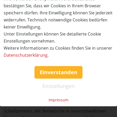
und Ross sowie hochwertige Nachwäsche von Mey und
bestätigen Sie, dass wir Cookies in Ihrem Browser
Schiesser. Für ein schönes Ambiente Zuhause haben
speichern dürfen. Ihre Einwilligung können Sie jederzeit
Premiummarken Tommy Hilfiger und JOOP! die
widerrufen. Technisch notwendige Cookies bedürfen
passenden Produkte im Sortiment.
keiner Einwilligung.
Unter Einstellungen können Sie detailierte Cookie
Traumhafte Preise
Einstellungen vornehmen.
Für jedes Budget das richtige Produkt. Ob hochwertige
Weitere Informationen zu Cookies finden Sie in unserer
Markenqualität von Elegante, Fleuresse oder Janine,
Datenschutzerklärung
.
unserer Hausmarke Traumschlaf oder Trendmarken
wie Marc-O-Polo, Essenza oder Covers & Co., bei uns
Einverstanden
finden Sie zahlreiche Bettwäsche, Bettdecken, Bad-
oder Wohntextilien zu traumhaft reduzierten Preisen.
Einstellungen
Bettwäsche zum Verlieben
Impressum
Gestalten Sie Ihr Bett zum Mittelpunkt Ihres
Schlafzimmers. Mit Bettwäsche in unterschiedlichen