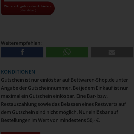
• Alle Gutscheine und Tickets nur solange der Vorrat reicht!
Weitere Angebote des Anbieters
(Hier klicken)
• Pro Haushalt können maximal 10 Gutscheine bestellt
werden
• Versand erfolgt per Post
Weiterempfehlen:
KONDITIONEN
Gutschein ist nur einlösbar auf Bettwaren-Shop.de unter
Angabe der Gutscheinnummer. Bei jedem Einkauf ist nur
maximal ein Gutschein einlösbar. Eine Bar- bzw.
Restauszahlung sowie das Belassen eines Restwerts auf
dem Gutschein sind nicht möglich. Nur einlösbar auf
Bestellungen im Wert von mindestens 50,- €.