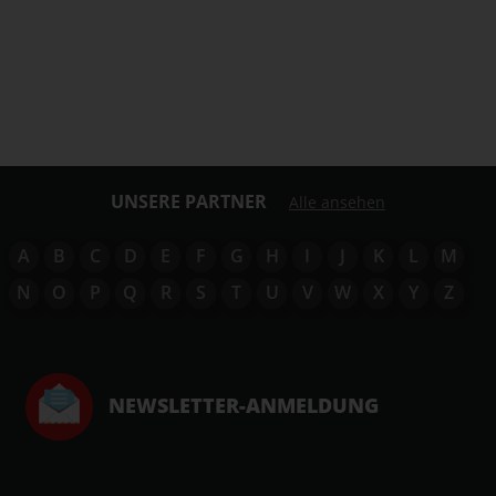
UNSERE PARTNER
Alle ansehen
A
B
C
D
E
F
G
H
I
J
K
L
M
N
O
P
Q
R
S
T
U
V
W
X
Y
Z
NEWSLETTER-ANMELDUNG