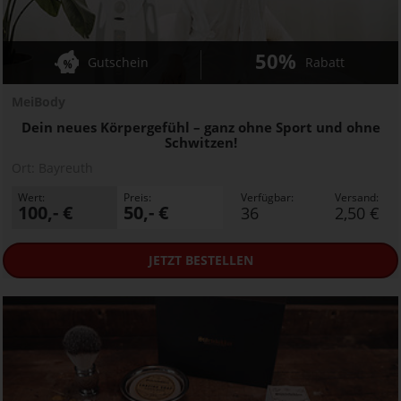
50%
Gutschein
Rabatt
MeiBody
Dein neues Körpergefühl – ganz ohne Sport und ohne
Schwitzen!
Ort:
Bayreuth
Wert:
Preis:
Verfügbar:
Versand:
100,- €
50,- €
36
2,50 €
JETZT
BESTELLEN