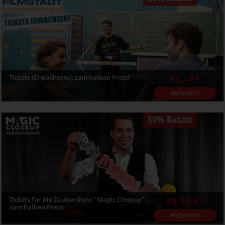
Tickets (Erwachsene) zum halben Preis!
12,- €*
ANSEHEN
50% Rabatt
Tickets für die Zaubershow "Magic Closeup"
39,50 €*
zum halben Preis!
ANSEHEN