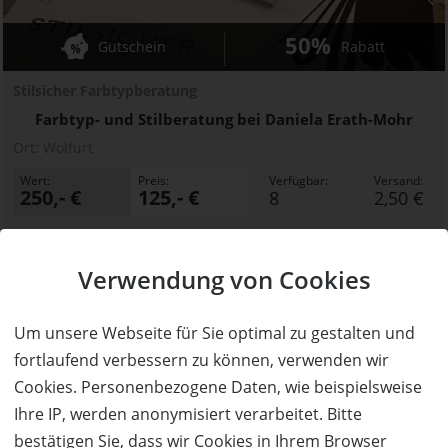
50%
Gutschein
Rabatt
Stilsicher Farbtypberatung
Farbtyp- und Stilberatung bei Daniela Erath-Mohr
Ort:
Wolfurt
Wert:
Preis:
Verfügbar:
Versand:
250,- €
125,- €
8
2,50 €
JETZT
BESTELLEN
Verwendung von Cookies
Um unsere Webseite für Sie optimal zu gestalten und
fortlaufend verbessern zu können, verwenden wir
Cookies. Personenbezogene Daten, wie beispielsweise
Ihre IP, werden anonymisiert verarbeitet. Bitte
bestätigen Sie, dass wir Cookies in Ihrem Browser