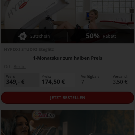
50%
Gutschein
Rabatt
HYPOXI STUDIO Steglitz
1-Monatskur zum halben Preis
Ort:
Berlin
Wert:
Preis:
Verfügbar:
Versand:
349,- €
174,50 €
7
3,50 €
JETZT
BESTELLEN