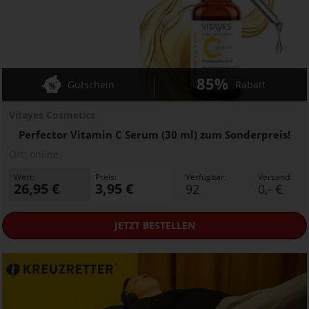
85%
Gutschein
Rabatt
Vitayes Cosmetics
Perfector Vitamin C Serum (30 ml) zum Sonderpreis!
Ort:
online
Wert:
Preis:
Verfügbar:
Versand:
26,95 €
3,95 €
92
0,- €
JETZT
BESTELLEN