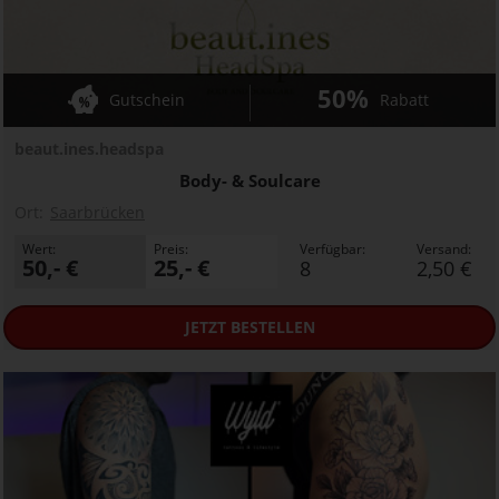
50%
Gutschein
Rabatt
beaut.ines.headspa
Body- & Soulcare
Ort:
Saarbrücken
Wert:
Preis:
Verfügbar:
Versand:
50,- €
25,- €
8
2,50 €
JETZT
BESTELLEN