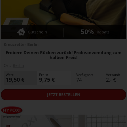
50%
Gutschein
Rabatt
Kreuzretter Berlin
Erobere Deinen Rücken zurück! Probeanwendung zum
halben Preis!
Ort:
Berlin
Wert:
Preis:
Verfügbar:
Versand:
19,50 €
9,75 €
74
2,- €
JETZT
BESTELLEN