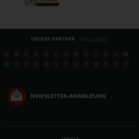
UNSERE PARTNER
Alle ansehen
A
B
C
D
E
F
G
H
I
J
K
L
M
N
O
P
Q
R
S
T
U
V
W
X
Y
Z
NEWSLETTER-ANMELDUNG
SERVICE