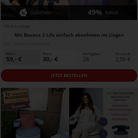
49%
Gutschein
Rabatt
Vital Lounge
Mit Bounce 2 Life einfach abnehmen im Liegen
Ort:
Unterschleißheim
Wert:
Preis:
Verfügbar:
Versand:
59,- €
30,- €
28
2,50 €
JETZT
BESTELLEN