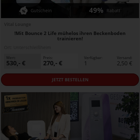
49%
Gutschein
Rabatt
Vital Lounge
!Mit Bounce 2 Life mühelos ihren Beckenboden
trainieren!
Ort:
Unterschleißheim
Wert:
Preis:
Verfügbar:
Versand:
530,- €
270,- €
1
2,50 €
JETZT
BESTELLEN