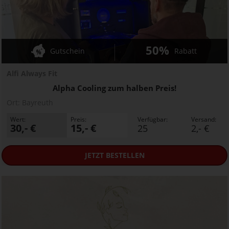
50%
Gutschein
Rabatt
Alfi Always Fit
Alpha Cooling zum halben Preis!
Ort:
Bayreuth
Wert:
Preis:
Verfügbar:
Versand:
30,- €
15,- €
25
2,- €
JETZT
BESTELLEN