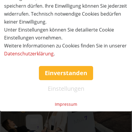
speichern dürfen. Ihre Einwilligung können Sie jederzeit
50%
Gutschein
Rabatt
widerrufen. Technisch notwendige Cookies bedürfen
keiner Einwilligung.
VitaSoma
Unter Einstellungen können Sie detailierte Cookie
1 x Abnehmspritze von VitaSoma inkl.
Anamnesegespräch und individuellem Ernährungsplan
Einstellungen vornehmen.
Weitere Informationen zu Cookies finden Sie in unserer
Ort:
Pegnitz
Datenschutzerklärung
.
Wert:
Preis:
Verfügbar:
Versand:
119,- €
60,- €
30
0,- €
Einverstanden
JETZT
BESTELLEN
Einstellungen
Impressum