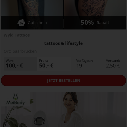
50%
Gutschein
Rabatt
Wyld Tattoos
tattoos & lifestyle
Ort:
Saarbrücken
Wert:
Preis:
Verfügbar:
Versand:
100,- €
50,- €
19
2,50 €
JETZT
BESTELLEN