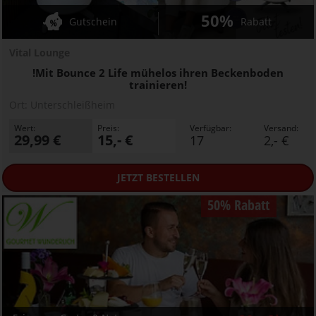
50%
Gutschein
Rabatt
Vital Lounge
!Mit Bounce 2 Life mühelos ihren Beckenboden
trainieren!
Ort:
Unterschleißheim
Wert:
Preis:
Verfügbar:
Versand:
29,99 €
15,- €
17
2,- €
JETZT
BESTELLEN
50% Rabatt