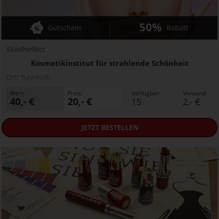
50%
Gutschein
Rabatt
SkinPerfect
Kosmetikinstitut für strahlende Schönheit
Ort:
Bayreuth
Wert:
Preis:
Verfügbar:
Versand:
40,- €
20,- €
15
2,- €
JETZT
BESTELLEN