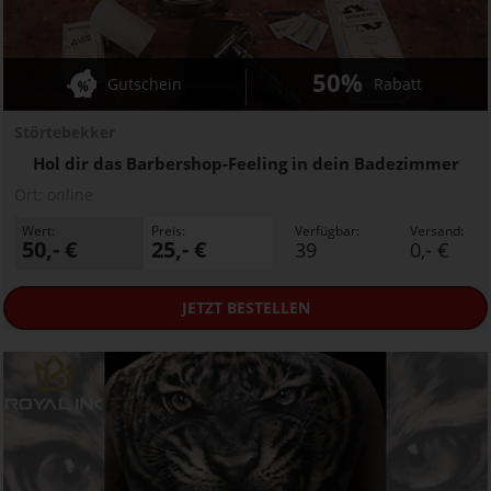
50%
Gutschein
Rabatt
Störtebekker
Hol dir das Barbershop-Feeling in dein Badezimmer
Ort:
online
Wert:
Preis:
Verfügbar:
Versand:
50,- €
25,- €
39
0,- €
JETZT
BESTELLEN