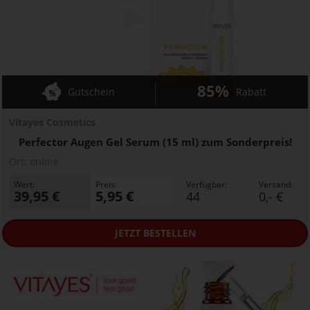
85%
Gutschein
Rabatt
Vitayes Cosmetics
Perfector Augen Gel Serum (15 ml) zum Sonderpreis!
Ort:
online
Wert:
Preis:
Verfügbar:
Versand:
39,95 €
5,95 €
44
0,- €
JETZT
BESTELLEN