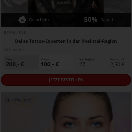
50%
Gutschein
Rabatt
ROYAL INK
Deine Tattoo-Experten in der Rheintal-Region
Ort:
Vaduz
Wert:
Preis:
Verfügbar:
Versand:
200,- €
100,- €
27
2,50 €
JETZT
BESTELLEN