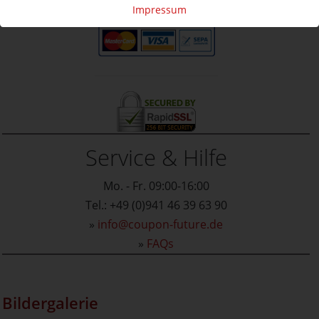
Impressum
Service & Hilfe
Mo. - Fr. 09:00-16:00
Tel.: +49 (0)941 46 39 63 90
»
info@coupon-future.de
»
FAQs
Bildergalerie