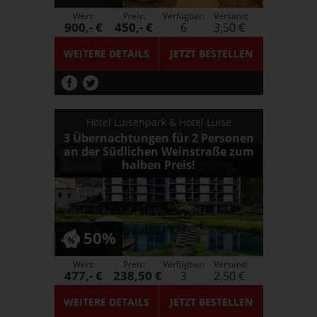
Wert:
Preis:
Verfügbar:
Versand:
900,- €
450,- €
6
3,50 €
WEITERE DETAILS
JETZT
BESTELLEN
Hotel Luisenpark & Hotel Luise
3 Übernachtungen für 2 Personen
an der Südlichen Weinstraße zum
halben Preis!
50%
Wert:
Preis:
Verfügbar:
Versand:
477,- €
238,50 €
3
2,50 €
WEITERE DETAILS
JETZT
BESTELLEN