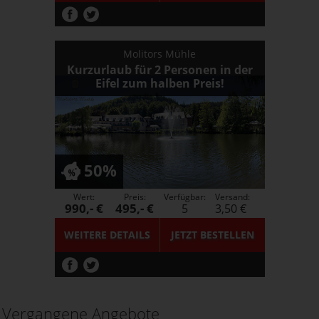
Molitors Mühle
Kurzurlaub für 2 Personen in der
Eifel zum halben Preis!
50%
Wert:
Preis:
Verfügbar:
Versand:
990,- €
495,- €
5
3,50 €
WEITERE DETAILS
JETZT
BESTELLEN
Vergangene Angebote