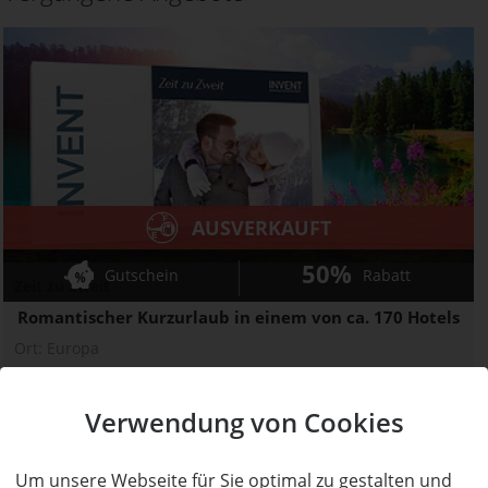
AUSVERKAUFT
50%
Gutschein
Rabatt
Zeit zu Zweit
Romantischer Kurzurlaub in einem von ca. 170 Hotels
Ort:
Europa
Wert:
Preis:
Verfügbar:
Versand:
480,- €
240,- €
0
0,- €
Verwendung von Cookies
AUSVERKAUFT
Um unsere Webseite für Sie optimal zu gestalten und