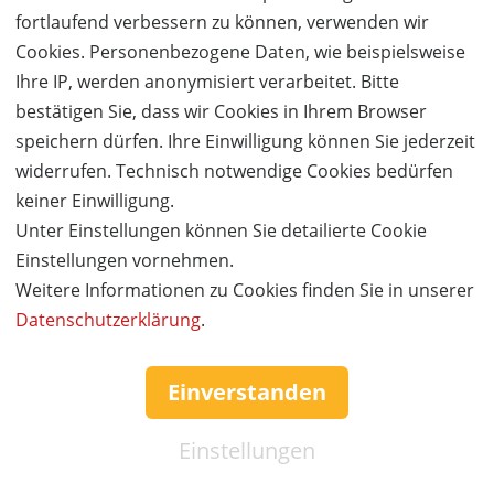
fortlaufend verbessern zu können, verwenden wir
Cookies. Personenbezogene Daten, wie beispielsweise
Ihre IP, werden anonymisiert verarbeitet. Bitte
bestätigen Sie, dass wir Cookies in Ihrem Browser
speichern dürfen. Ihre Einwilligung können Sie jederzeit
widerrufen. Technisch notwendige Cookies bedürfen
keiner Einwilligung.
AUSVERKAUFT
Unter Einstellungen können Sie detailierte Cookie
Einstellungen vornehmen.
50%
Gutschein
Rabatt
Zeit zu Zweit
Weitere Informationen zu Cookies finden Sie in unserer
Romantischer Kurzurlaub in einem von ca. 100 Hotels
Datenschutzerklärung
.
Ort:
Europa
Wert:
Preis:
Verfügbar:
Versand:
Einverstanden
480,- €
240,- €
0
3,50 €
Einstellungen
AUSVERKAUFT