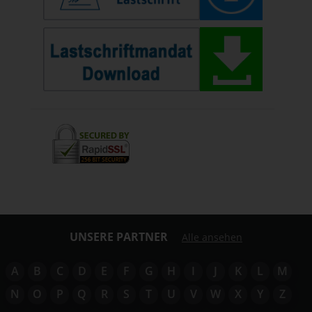
UNSERE PARTNER
Alle ansehen
A
B
C
D
E
F
G
H
I
J
K
L
M
N
O
P
Q
R
S
T
U
V
W
X
Y
Z