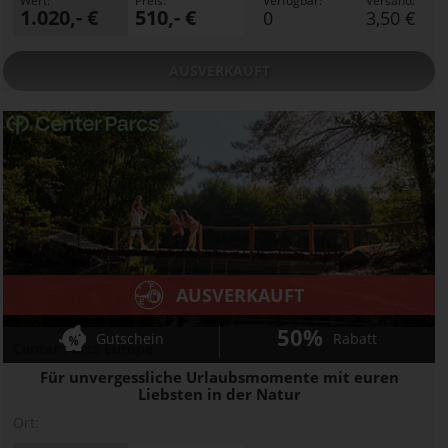
Wert:
Preis:
Verfügbar:
Versand:
1.020,- €
510,- €
0
3,50 €
AUSVERKAUFT
AUSVERKAUFT
50%
Gutschein
Rabatt
Center Parcs Europe
Für unvergessliche Urlaubsmomente mit euren
Liebsten in der Natur
Ort: