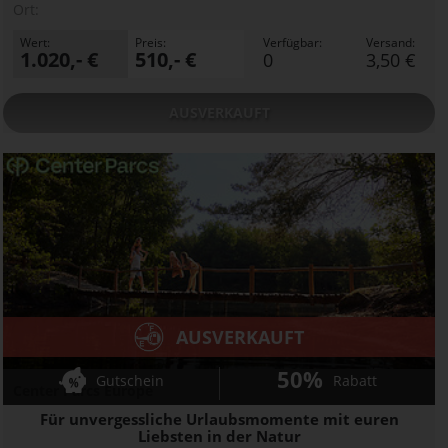
Ort:
Wert:
Preis:
Verfügbar:
Versand:
1.020,- €
510,- €
0
3,50 €
AUSVERKAUFT
AUSVERKAUFT
50%
Gutschein
Rabatt
Center Parcs Europe
Für unvergessliche Urlaubsmomente mit euren
Liebsten in der Natur