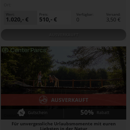
Ort:
Wert:
Preis:
Verfügbar:
Versand:
1.020,- €
510,- €
0
3,50 €
AUSVERKAUFT
AUSVERKAUFT
50%
Gutschein
Rabatt
Center Parcs Europe
Für unvergessliche Urlaubsmomente mit euren
Liebsten in der Natur