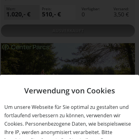
Wert:
Preis:
Verfügbar:
Versand:
1.020,- €
510,- €
0
3,50 €
AUSVERKAUFT
Verwendung von Cookies
AUSVERKAUFT
Um unsere Webseite für Sie optimal zu gestalten und
50%
Gutschein
Rabatt
fortlaufend verbessern zu können, verwenden wir
Center Parcs Europe
Cookies. Personenbezogene Daten, wie beispielsweise
Für unvergessliche Urlaubsmomente mit euren
Liebsten in der Natur
Ihre IP, werden anonymisiert verarbeitet. Bitte