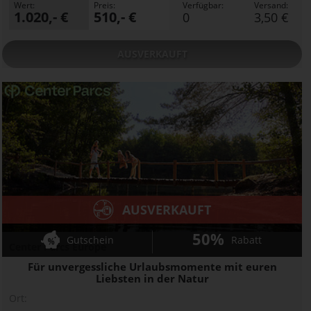
Wert:
Preis:
Verfügbar:
Versand:
1.020,- €
510,- €
0
3,50 €
AUSVERKAUFT
AUSVERKAUFT
50%
Gutschein
Rabatt
Center Parcs Europe
Für unvergessliche Urlaubsmomente mit euren
Liebsten in der Natur
Ort: