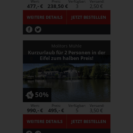
Wert:
Preis:
Verfügbar:
Versand:
477,- €
238,50 €
3
2,50 €
WEITERE DETAILS
JETZT
BESTELLEN
Molitors Mühle
Kurzurlaub für 2 Personen in der
Eifel zum halben Preis!
50%
Wert:
Preis:
Verfügbar:
Versand:
990,- €
495,- €
5
3,50 €
WEITERE DETAILS
JETZT
BESTELLEN