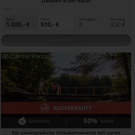
Liebsten in der Natur
Ort:
Wert:
Preis:
Verfügbar:
Versand:
1.020,- €
510,- €
0
3,50 €
AUSVERKAUFT
AUSVERKAUFT
50%
Gutschein
Rabatt
Center Parcs Europe
Für unvergessliche Urlaubsmomente mit euren