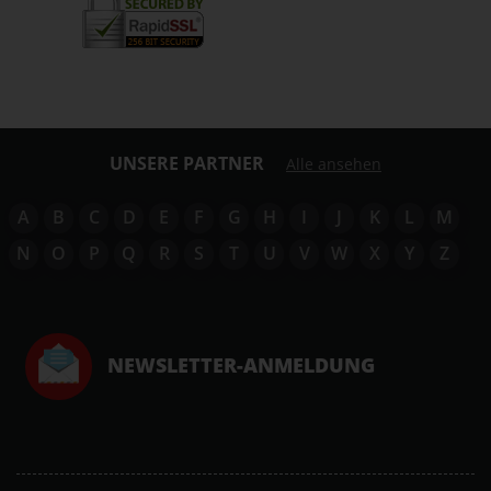
UNSERE PARTNER
Alle ansehen
A
B
C
D
E
F
G
H
I
J
K
L
M
N
O
P
Q
R
S
T
U
V
W
X
Y
Z
NEWSLETTER-ANMELDUNG