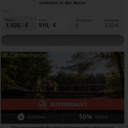
Liebsten in der Natur
Ort:
Wert:
Preis:
Verfügbar:
Versand:
1.020,- €
510,- €
0
3,50 €
AUSVERKAUFT
AUSVERKAUFT
50%
Gutschein
Rabatt
Center Parcs Europe
Für unvergessliche Urlaubsmomente mit euren