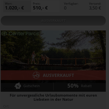
Wert:
Preis:
Verfügbar:
Versand:
1.020,- €
510,- €
0
3,50 €
AUSVERKAUFT
AUSVERKAUFT
50%
Gutschein
Rabatt
Center Parcs Europe
Für unvergessliche Urlaubsmomente mit euren
Liebsten in der Natur
Ort: