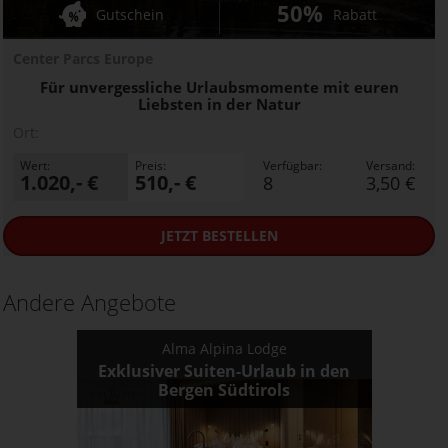
50%
Gutschein
Rabatt
Center Parcs Europe
Für unvergessliche Urlaubsmomente mit euren
Liebsten in der Natur
Ort:
Wert:
Preis:
Verfügbar:
Versand:
1.020,- €
510,- €
8
3,50 €
JETZT
BESTELLEN
Andere Angebote
Alma Alpina Lodge
Exklusiver Suiten-Urlaub in den
Bergen Südtirols