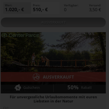
Wert:
Preis:
Verfügbar:
Versand:
1.020,- €
510,- €
0
3,50 €
AUSVERKAUFT
AUSVERKAUFT
50%
Gutschein
Rabatt
Center Parcs Europe
Für unvergessliche Urlaubsmomente mit euren
Liebsten in der Natur
Ort: