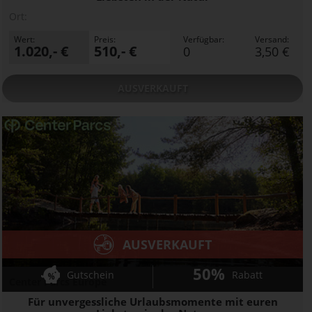
Ort:
Wert:
Preis:
Verfügbar:
Versand:
1.020,- €
510,- €
0
3,50 €
AUSVERKAUFT
AUSVERKAUFT
50%
Gutschein
Rabatt
Center Parcs Europe
Für unvergessliche Urlaubsmomente mit euren