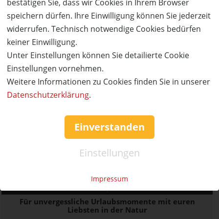
Ort:
bestätigen Sie, dass wir Cookies in Ihrem Browser
speichern dürfen. Ihre Einwilligung können Sie jederzeit
Wert:
Preis:
Verfügbar:
Versand:
1.020,- €
510,- €
0
3,50 €
widerrufen. Technisch notwendige Cookies bedürfen
keiner Einwilligung.
AUSVERKAUFT
Unter Einstellungen können Sie detailierte Cookie
Einstellungen vornehmen.
Weitere Informationen zu Cookies finden Sie in unserer
Datenschutzerklärung
.
Einverstanden
Einstellungen
AUSVERKAUFT
Impressum
50%
Gutschein
Rabatt
Center Parcs Europe
Für unvergessliche Urlaubsmomente mit euren
Liebsten in der Natur