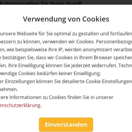
Futterparadies für Ihren Hund!
lieskastel-Ballweiler
Verwendung von Cookies
Preis:
Verfügbar:
Versand:
JETZT
BES
- €
12,50 €
15
2,- €
unsere Webseite für Sie optimal zu gestalten und fortlaufe
bessern zu können, verwenden wir Cookies. Personenbezog
n, wie beispielsweise Ihre IP, werden anonymisiert verarbei
e bestätigen Sie, dass wir Cookies in Ihrem Browser speiche
en. Ihre Einwilligung können Sie jederzeit widerrufen. Tech
npark & Hotel Luise
Molitors Mühle
chtungen für 2 Personen
Kurzurlaub für 2 Personen
wendige Cookies bedürfen keiner Einwilligung.
üdlichen Weinstraße zum
Eifel zum halben Prei
r Einstellungen können Sie detailierte Cookie Einstellunge
halben Preis!
nehmen.
tere Informationen zu Cookies finden Sie in unserer
enschutzerklärung
.
50%
Einverstanden
reis:
Verfügbar:
Versand:
Wert:
Preis:
Verfügbar:
238,50 €
990,- €
495,- €
3
2,50 €
5