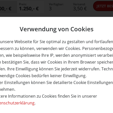
Preis:
Verfügbar:
Versand:
JETZT
BES
00,- €
1.250,- €
3
3,50 €
Verwendung von Cookies
ühle
Hotel Schöne Aussicht
unsere Webseite für Sie optimal zu gestalten und fortlaufe
ub für 2 Personen in der
Im Herzen des Schwarzw
bessern zu können, verwenden wir Cookies. Personenbezog
l zum halben Preis!
Ankommen. Aufatmen. Ge
n, wie beispielsweise Ihre IP, werden anonymisiert verarbei
e bestätigen Sie, dass wir Cookies in Ihrem Browser speiche
en. Ihre Einwilligung können Sie jederzeit widerrufen. Tech
wendige Cookies bedürfen keiner Einwilligung.
50%
r Einstellungen können Sie detailierte Cookie Einstellunge
nehmen.
reis:
Verfügbar:
Versand:
Wert:
Preis:
Verfügbar:
495,- €
1.100,- €
550,- €
5
3,50 €
8
tere Informationen zu Cookies finden Sie in unserer
enschutzerklärung
.
ETAILS
JETZT
BESTELLEN
WEITERE DETAILS
JETZT
BE