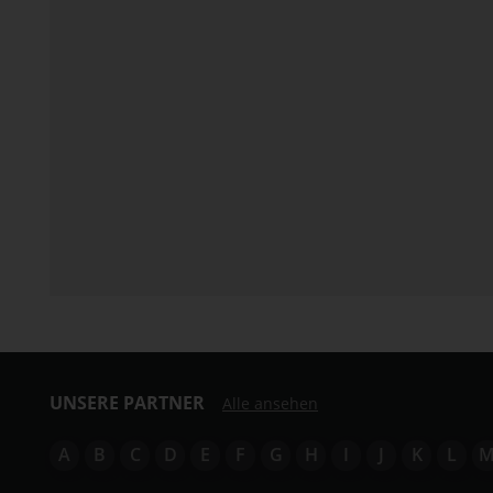
UNSERE PARTNER
Alle ansehen
A
B
C
D
E
F
G
H
I
J
K
L