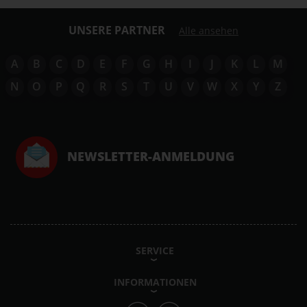
UNSERE PARTNER
Alle ansehen
A
B
C
D
E
F
G
H
I
J
K
L
M
N
O
P
Q
R
S
T
U
V
W
X
Y
Z
NEWSLETTER-ANMELDUNG
SERVICE
INFORMATIONEN