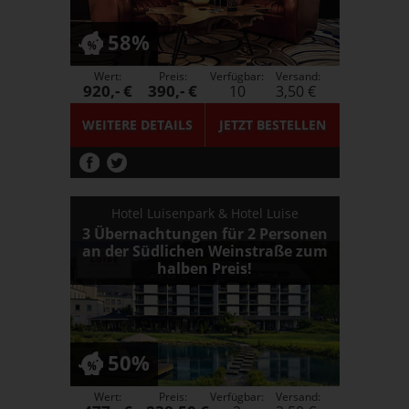
58%
Wert:
Preis:
Verfügbar:
Versand:
920,- €
390,- €
10
3,50 €
WEITERE DETAILS
JETZT
BESTELLEN
Hotel Luisenpark & Hotel Luise
3 Übernachtungen für 2 Personen
an der Südlichen Weinstraße zum
halben Preis!
50%
Wert:
Preis:
Verfügbar:
Versand: