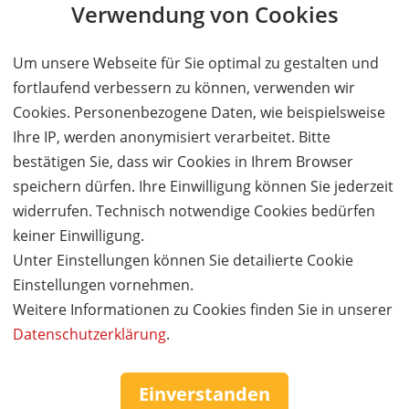
Eine Institution der bayerischen Gastlichkeit
Verwendung von Cookies
Ort:
München-Sendling
Wert:
Preis:
Verfügbar:
Versand:
Um unsere Webseite für Sie optimal zu gestalten und
25,- €
12,50 €
0
2,- €
fortlaufend verbessern zu können, verwenden wir
Cookies. Personenbezogene Daten, wie beispielsweise
AUSVERKAUFT
Ihre IP, werden anonymisiert verarbeitet. Bitte
bestätigen Sie, dass wir Cookies in Ihrem Browser
speichern dürfen. Ihre Einwilligung können Sie jederzeit
widerrufen. Technisch notwendige Cookies bedürfen
keiner Einwilligung.
Unter Einstellungen können Sie detailierte Cookie
Einstellungen vornehmen.
Weitere Informationen zu Cookies finden Sie in unserer
Datenschutzerklärung
.
Service & Hilfe
Einverstanden
Mo. - Fr. 09:00-16:00