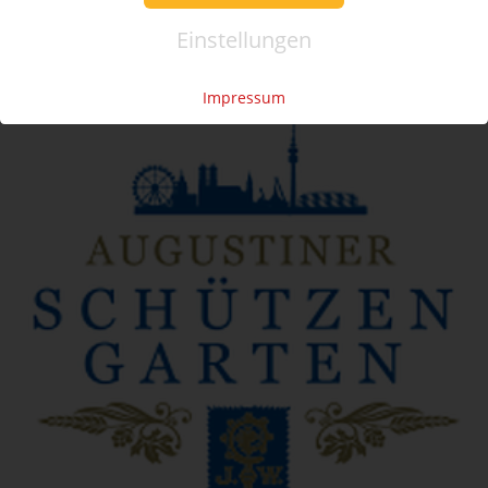
Tel.: +49 (0)941 46 39 63 90
Einstellungen
»
info@coupon-future.de
»
FAQs
Impressum