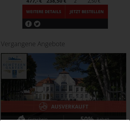
477,- €
238,50 €
2
2,50 €
WEITERE DETAILS
JETZT
BESTELLEN
Vergangene Angebote
AUSVERKAUFT
50%
Gutschein
Rabatt
Augustiner Schützengarten